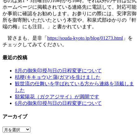
るのは第1・3日曜日の10時から16時。それ以外の平日は公式
ホームページに掲載されている連絡先に電話して、対応可能
か事前に確認をお勧めします。お参りにの際には、安津宮御
所を御寄附いただいたという本堂や、和泉式部ゆかりの『軒
端の梅』にも注目。」と書かれています。
皆さまも、是非「
https://souda-kyoto.jp/blog/01273.html
」を
チェックしてみてください。
最近の投稿
8月の御朱印授与日の日程変更について
桔梗(キキョウ)と蒲(ガマ)を生けました
観世流の仕舞いを学ばれている方から連絡を頂戴しま
した
額紫陽花（ガクアジサイ）が満開です
6月の御朱印授与日の日程変更について
アーカイブ
ア
ー