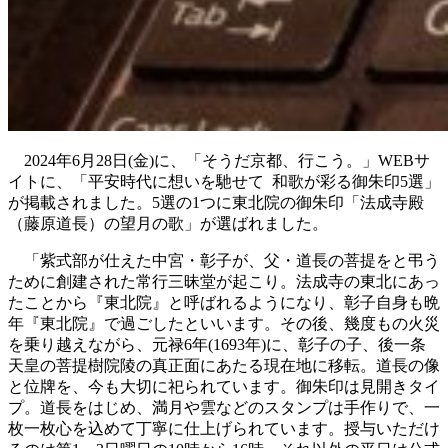
2024年6月28日(金)に、「そうだ京都、行こう。」WEBサ
イトに、「平安時代に想いを馳せて 和歌が彩る御朱印5選」
が掲載されました。5選の1つに東北院の御朱印「法成寺殿
（藤原道長）の望月の歌」が選ばれました。
「紫式部が仕えた中宮・彰子が、父・道長の菩提をと弔う
ために創建された常行三昧堂が起こり。法成寺の東北にあっ
たことから『東北院』と呼ばれるようになり、彰子自身も晩
年『東北院』で過ごしたといいます。その後、幾度もの火災
を乗り越えながら、元禄6年(1693年)に、彰子の子、後一条
天皇の菩提樹院陵の真正面にあたる現在地に移転。道長の像
と位牌を、今も大切に祀られています。御朱印は見開きタイ
プ。道長をはじめ、満月や雲などのスタンプは手作りで、一
枚一枚心を込めて丁寧に仕上げられています。授与いただけ