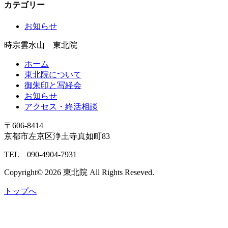
カテゴリー
カ
イ
お知らせ
ブ
時宗
雲水山 東北院
ホーム
東北院について
御朱印と写経会
お知らせ
アクセス・終活相談
〒606-8414
京都市左京区浄土寺真如町83
TEL 090-4904-7931
Copyright© 2026 東北院 All Rights Reseved.
トップへ