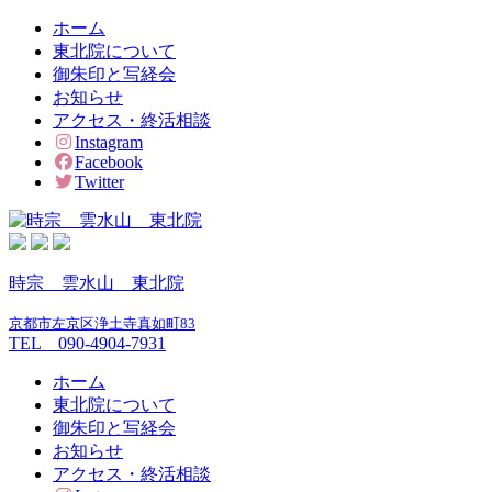
ホーム
東北院について
御朱印と写経会
お知らせ
アクセス・終活相談
Instagram
Facebook
Twitter
時宗 雲水山 東北院
京都市左京区浄土寺真如町83
TEL 090-4904-7931
ホーム
東北院について
御朱印と写経会
お知らせ
アクセス・終活相談