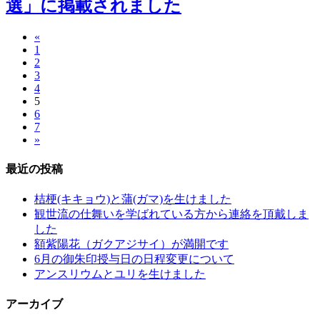
選」に掲載されました
«
1
2
3
4
5
6
7
»
最近の投稿
桔梗(キキョウ)と蒲(ガマ)を生けました
観世流の仕舞いを学ばれている方から連絡を頂戴しま
した
額紫陽花（ガクアジサイ）が満開です
6月の御朱印授与日の日程変更について
アンスリウムとユリを生けました
アーカイブ